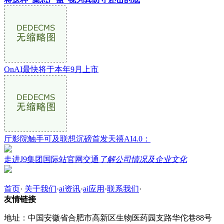
OnAI最快将于本年9月上市
厅影院触手可及联想沉磅首发天禧AI4.0：
走进J9集团国际站官网交通
了解公司情况及企业文化
首页
·
关于我们
·
ai资讯
·
ai应用
·
联系我们
·
友情链接
地址：中国安徽省合肥市高新区生物医药园支路华佗巷88号