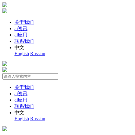
关于我们
ai资讯
ai应用
联系我们
中文
English
Russian
关于我们
ai资讯
ai应用
联系我们
中文
English
Russian