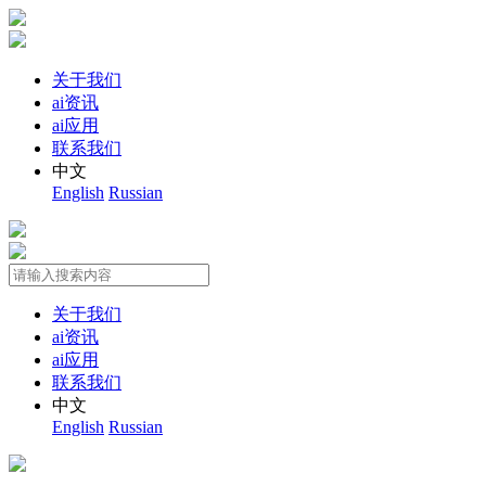
关于我们
ai资讯
ai应用
联系我们
中文
English
Russian
关于我们
ai资讯
ai应用
联系我们
中文
English
Russian