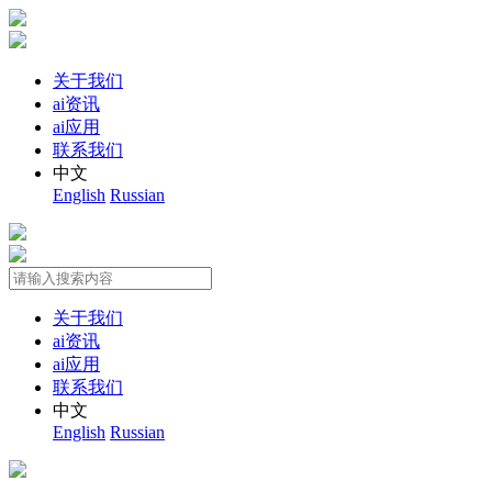
关于我们
ai资讯
ai应用
联系我们
中文
English
Russian
关于我们
ai资讯
ai应用
联系我们
中文
English
Russian