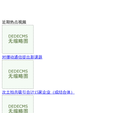
近期热点视频
对挪动通信提出新课题
次土拍共吸引合计15家企业（或结合体）