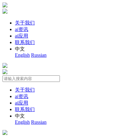
关于我们
ai资讯
ai应用
联系我们
中文
English
Russian
关于我们
ai资讯
ai应用
联系我们
中文
English
Russian