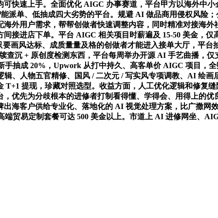
快速上手。全面优化 AIGC 办事赛道，平台甲方以海外中小企
智能派单、低抽成四大劣势的平台。规避 AI 做品商用侵权风险；
外用户需求，帮帮创做者快速调整内容，同时精准对接海外社交运
进店下单。平台 AIGC 相关项目时薪遍及 15-50 美金，
%，只要画风达标、成质量量及格的创做者才能进入接单大厅，平台
查沉 + 原创度检测东西，平台每周举办开源 AI 手艺曲播，仅支撑 
，新手抽成 20%，Upwork 从打中持久、高客单价 AIGC 
图逻辑、人物五官精修、国风 / 二次元 / 写实风专项调教、AI 
+1 提现，珍藏对照选型。收益方面，人工优化逻辑和修复缝隙，持
优先为分歧根本的进修者打制看得懂、学得会、用得上的优良原创进
海客户供给专业化、落地化的 AI 视觉处理方案，比广撒网效率更
患，高端贸易定制套餐可达 500 美金以上。市道上 AI 进修网坐