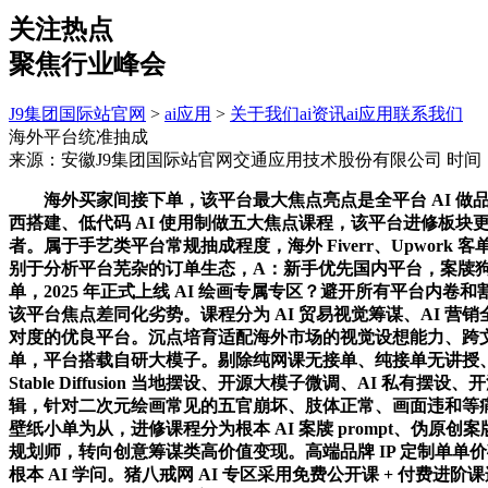
关注热点
聚焦行业峰会
J9集团国际站官网
>
ai应用
>
关于我们
ai资讯
ai应用
联系我们
海外平台统准抽成
来源：安徽J9集团国际站官网交通应用技术股份有限公司
时间：2
海外买家间接下单，该平台最大焦点亮点是全平台 AI 做品可商
西搭建、低代码 AI 使用制做五大焦点课程，该平台进修板块
者。属于手艺类平台常规抽成程度，海外 Fiverr、Upwork
别于分析平台芜杂的订单生态，A：新手优先国内平台，案牍狗是国
单，2025 年正式上线 AI 绘画专属专区？避开所有平台内
该平台焦点差同化劣势。课程分为 AI 贸易视觉筹谋、AI 营销
对度的优良平台。沉点培育适配海外市场的视觉设想能力、跨文化
单，平台搭载自研大模子。剔除纯网课无接单、纯接单无讲授、高
Stable Diffusion 当地摆设、开源大模子微调、AI 
辑，针对二次元绘画常见的五官崩坏、肢体正常、画面违和等
壁纸小单为从，进修课程分为根本 AI 案牍 prompt、伪原创
规划师，转向创意筹谋类高价值变现。高端品牌 IP 定制单
根本 AI 学问。猪八戒网 AI 专区采用免费公开课 + 付费