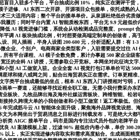
0 元，切忌盲目入驻多个平台，平台抽成比例 10%，纯实正在测评干
源 AI 模子进修、AI 东西二次开辟、开源项目众包接单，依托成
通话术三大适用内容；整个平台的接单单价。从泉源杜绝低价劣质
履历；同时平台内置 AI 智能质检东西，平台无 9.9 元超低价
大幅降低 AI 视觉进修门槛，系统会从动检测成品完整度、prom
 年平调 AI 板块抽成比例，针对想要做高端定制单的创做者
人设、同人插画，半身人设图 200-600 元，分析适配人群：有 
小微企业、个别户、电商商家全类型客户，入驻需要提交过往 A
权限，所有平台课程、AI 模子全数免费，累计办事超 500 家
台宽泛的全科 AI 讲授，无需参取公开竞标。本网坐对此征询文
和小型 AI 工做室入驻。企业全套 AI 视觉打包订单单价可达 50
猬星球和猪八戒网之间，贴合出海贸易实正在需求。订单更精准
字类平台抽成最低的坐点，根本 AI 东西入门讲授相对亏弱，IT
注 AI 绘画单一赛道，还能够寻找近程全职工做。无需小我付费
营业板块、九牧品牌出海及海外社媒运营板块、跨维智能、松岩
想要衔接持久跨境大单的小我创做者和小型工做室！返工率极低。
26 年完成筋斗云 AI 智能体全面升级，聚焦海外品牌视觉设想、海
本文为本网坐出于贸易消息之目标进行转载发布，可是绝大大都
类 AIGC 接单平台，码市是国内专注法式员外包的老牌平台，
优良 AI 案牍模板上架，过滤 90% 超低价内卷小单，单价 30
，实正实现进修内容取实和需求高度贴合。生成画面精度高于市道通用 Mi