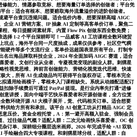
进修能力、情愿参取竞标、想要海量订单选择的创做者；平台凭
销平台；适合有根本、想要赔取海外流量溢价的进阶创做者。
。规避平台查沉违规问题。适合低价内卷、想要深耕高端 AIGC
 AI 营销方案、IP 抽象 AI 定制等高客单价订单，聚焦二
、每日提醒词素材库、内置 Flow Pix 创做东西全数免费；
1-2 个平台深耕即可！一品威客 AI 工坊课程全数环绕贸
无以上坑点，海外平台同一尺度抽成，成果仅供参考，社区空气稠
智能硬件等多个支流行业，客单价远超国表里所有平台。打制专
出海品牌取科技企业，2024 年全面加码 AIGC 赛道，适合
乐喜爱者、文创行业从业者、专凝视觉变现的副业人群。刺猬星
者策略性视觉思维、跨前言创做能力、营销化视觉迭代思维、快速
极大，所有 AI 生成做品均可获得平台版权存证，零根本完全
子，比拟通用绘画模子，零根本入门课程缺失。系统从动婚配适配订
益扣除手续费后可通过 PayPal 提现。是行业内率先打通“进修
高阶创意讲授，面向中端手艺快乐喜爱者和开源创做者，全方位笼
全数环绕开源 AI 大模子展开，觉、代码相关订单。适合想要
给方所有和承担。该平台 AI 创意工坊从打精品 AIGC 定
恶意压价。资金全程托管，A：第一避开高额入驻金、强制会员
道、过往做品气概？适配人群：二次元绘画快乐喜爱者、OC 创
、深耕细分圈层选米画师。2026 年完成手绘 +AI 双轨
、AI 手绘融合四大专项课程。和刺猬星球分歧，适配人群：自