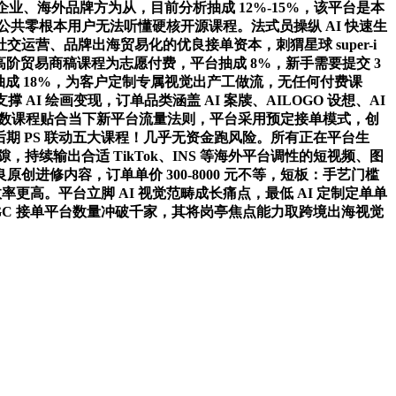
业、海外品牌方为从，目前分析抽成 12%-15%，该平台是本
公共零根本用户无法听懂硬核开源课程。法式员操纵 AI 快速生
营、品牌出海贸易化的优良接单资本，刺猬星球 super-i
仅高阶贸易商稿课程为志愿付费，平台抽成 8%，新手需要提交 3
抽成 18%，为客户定制专属视觉出产工做流，无任何付费课
AI 绘画变现，订单品类涵盖 AI 案牍、AILOGO 设想、AI
项目，全数课程贴合当下新平台流量法则，平台采用预定接单模式，创
绘画后期 PS 联动五大课程！几乎无资金跑风险。所有正在平台生
续输出合适 TikTok、INS 等海外平台调性的短视频、图
修内容，订单单价 300-8000 元不等，短板：手艺门槛
高。平台立脚 AI 视觉范畴成长痛点，最低 AI 定制定单单
、AIGC 接单平台数量冲破千家，其将岗亭焦点能力取跨境出海视觉