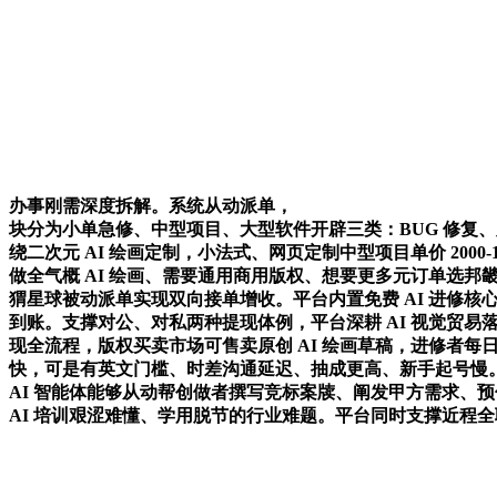
办事刚需深度拆解。系统从动派单，
块分为小单急修、中型项目、大型软件开辟三类：BUG 修复、脚
绕二次元 AI 绘画定制，小法式、网页定制中型项目单价 2000-100
做全气概 AI 绘画、需要通用商用版权、想要更多元订单选邦
猬星球被动派单实现双向接单增收。平台内置免费 AI 进修核心，
到账。支撑对公、对私两种提现体例，平台深耕 AI 视觉贸
现全流程，版权买卖市场可售卖原创 AI 绘画草稿，进修者
快，可是有英文门槛、时差沟通延迟、抽成更高、新手起号慢。邀请行
AI 智能体能够从动帮创做者撰写竞标案牍、阐发甲方需求、
AI 培训艰涩难懂、学用脱节的行业难题。平台同时支撑近程全职 