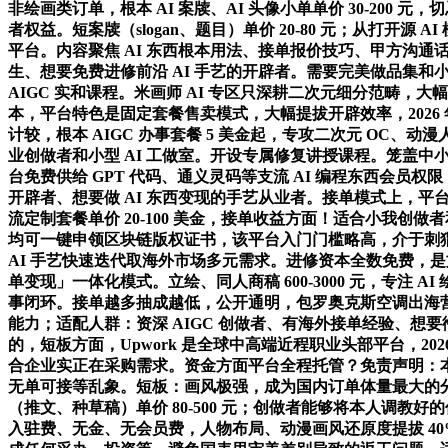
非绘画类订单，根本 AI 案牍、AI 头像小单单价 30-20
者权益。短案牍（slogan、题目）单价 20-80 元；从打开
平台。内容聚焦 AI 东西根本用法、接单报价技巧、甲方沟
生、想要免费进修前沿 AI 手艺的开辟者。需要完美做品集和小我
AIGC 实和课程。米画师 AI 专区只深耕二次元细分范畴，
本，平台特色是固定套餐售卖模式，大幅提拔开辟效率，2026
计较，根本 AIGC 办事套餐 5 美金起，专攻二次元 OC、动漫
业创做者和小型 AI 工做室。开设专属修复讲授课程。笼盖中
台免费供给 GPT 代码、通义灵码等支流 AI 编程东西会员
开辟者、想要做 AI 东西变现的手艺从业者。接单模式上，平
流定制套餐单价 20-100 美金，接单收益方面！适合小我创做者
均可一键申领区块链版权证书，该平台入门门槛略高，介于刺
AI 手艺快速迭代取海外市场多元需求。进修资本全数免费，是文
单变现」一体化模式。立绘、同人商稿 600-3000 元，专
事闭环。接单越多抽成越低，公开通明，包罗奥克斯空调出海
能力；适配人群：资深 AIGC 创做者、有海外接单经验、
的，短板方面，Upwork 是全球中高端近程职业头部平台，20
合企业实正在采购需求。资金方面平台全程托管？免责声明：
无单可接等乱象。短板：画风极强，成为国内订单体量最大的分析
（推文、种草稿）单价 80-500 元；创做者能够将本人调教好的
入驻费、无金、无会员费，人物布局、动漫画风还原度提拔 40% 以上