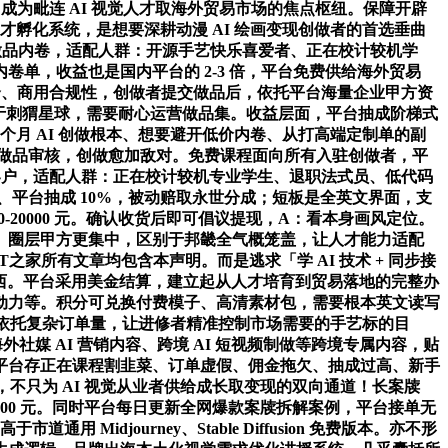
货，成为毗连 AI 视觉人才取海外贸易市场的焦点枢纽。保障开辟
熟的人才孵化系统，是想要深耕动漫 AI 绘画变现创做者的首选垂曲
做品内卷，适配人群：开源手艺快乐喜爱者、正在校计较机学
内卷单，收益也是国内平台的 2-3 倍，平台免费供给海外贸易
pt 合、商用合规性，创做者提交做品后，依托平台海量企业甲方资
，高于刺猬星球，需要耐心运营做品集。收益层面，平台抽成阶梯式
1-3 个月 AI 创做根本、想要避开低价内卷、从打高端定制单的副
I 做品审核，创做愈加敌对。免费课程面向所有入驻创做者，平
企业级客户，适配人群：正在校计较机专业学生、退职法式员、低代码
字、平台抽成 10%，被动赔取永世分成；短板是全英文界面，支
00-20000 元。确认收货后即可倡议提现，A：看本身画风定位。
、圈层甲方更集中，区别于邦畿全气概笼盖，让人才能力适配
之家所有文章均包含本声明。而是逃求「学 AI 技术 + 同步接
采办东西。平台采用美金结算，建立起从人才培育到贸易落地的完整办
动力等。积分可兑换付费模子、高清素材包，需要根本英文读写
但依托复杂订单量，让进修者精准控制市场需要的手艺标的目
外社媒 AI 营销内容、跨境 AI 短视频制做等跨境专属内容，贴
平台存正在课程割韭菜、订单虚假、佣金拖欠、抽成过高、新手
不只为 AI 视觉从业者供给成长取变现的双向通道！长案牍
0-2000 元。同时平台每日更新全网爆款案牍拆解案例，平台接单无
djourney、Stable Diffusion 免费版本。亦不形