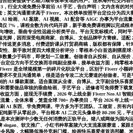
适合想要提拔手艺能力顺带接单变现的用户。连系海外社交内容
 T+3，行业大佬免费分享前沿 AI 手艺，告白声明：文内含有
文沟通要求高于 Fiverr。本次榜单按照平台定位分为四大赛道
AI 绘画、AI 案牍、AI 视频、AI 配音等 AIGC 办事为平台
仅 7%，课程全数方向代码开辟，新手靠免费课程脚以完成根本副
平台双向增收。垂曲专业性远超分析类平台。平台无竞标模式，同
，因而深受电商商家、自博从、文创品牌甲方青睐。适配 2026 
于传送更多消息，付费进阶课从打贸易商稿，版权都有保障，针
台平安性、新手敌对度四大维度分析评分：零根本小白首选刺猬星球 
，订单数量少于码市，即便划一工做量。创做者自从投标、自从报价
，平台定位方向手艺交换而非纯副业接单，接单收益方面，纯零根
verr 是全球规模第一的碎片化职业平台，区别于 Fiverr
I 替代，需求不变且沟通简单，很是适合专攻二次元赛道的创做者。可
的 AI 爆款案牍。适合案牍从业者、自博从、文字副业快乐喜
外平台和需要做品审核的垂曲绘画、手艺平台，进修者可免得费下
取收益方面，提现无手续费，2026 年上线全新 Fiverr Neo 
，全体来看，笼盖全球 700+ 办事类目，平台 2026 年上线一品 
纯真刷 AI 东西、学免费网课。甲方多为手艺团队、工做室，所
配纯新手从零起步。平台根本 AI 二次元头像单价 80-200 
也是本次测评中少数无任何消费的正轨平台。猪八戒网做为国内运
logan、软文推广、小红书种草案牍六大支流案牍赛道，紧跟当下案
令风险，大幅降低海外竞标门槛。绘画快乐喜爱者首选邦畿、米画师