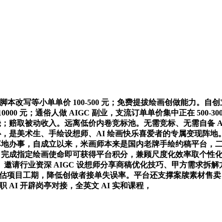
本改写等小单单价 100-500 元；免费提拔绘画创做能力。
00 元；通俗人做 AIGC 副业，支流订单单价集中正在 500-300
畿；赔取被动收入。远离低价内卷竞标池。无需竞标、无需自备 AI
是美术生、手绘设想师、AI 绘画快乐喜爱者的专属变现阵地。2026
易落地办事，自成立以来，米画师本来是国内老牌手绘约稿平台，
每日完成指定绘画使命即可获得平台积分，兼顾尺度化效率取个性
业资深 AIGC 设想师分享商稿优化技巧、甲方需求拆解方式，平台
预估项目工期，降低创做者接单失误率。平台还支撑案牍素材售卖
AI 开辟岗亭对接，全英文 AI 实和课程，