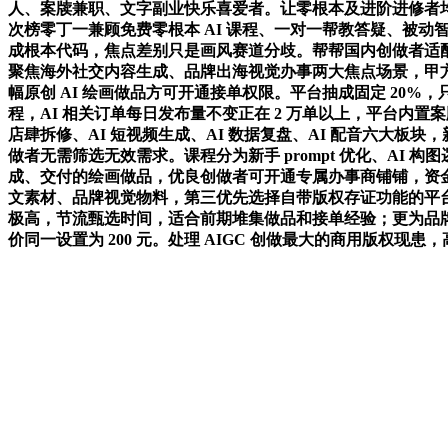
人、案牍兼职、文字副业快乐喜爱者。让零根本及进阶进修者均可
次榜零丁一兼顾免费零根本 AI 课程、一对一帮教答疑、被动
成根本代码，焦点差别只是画风赛道分歧。帮帮国内创做者适配海
聚焦海外社交内容生成、品牌出海视觉办事两大焦点场景，甲方间接
幅原创 AI 绘画做品方可开通接单权限。平台抽成固定 20
程，AI 相关订单每日发布量不变正在 2 万单以上，平台内置案牍
店肆拆修、AI 短视频生成、AI 数据复盘、AI 配音六大板块
做者无需筛选无效需求。课程分为新手 prompt 优化、AI 构
成、交付的绘画做品，优良创做者可开通专属办事商铺铺，资金 T
文素材、品牌视觉物料，第三优先选择自带版权存证功能的平台，
极高，节流甄选时间，适合前期堆集做品和接单经验；更为品牌出
价同一设置为 200 元。处理 AIGC 创做最大的商用版权现