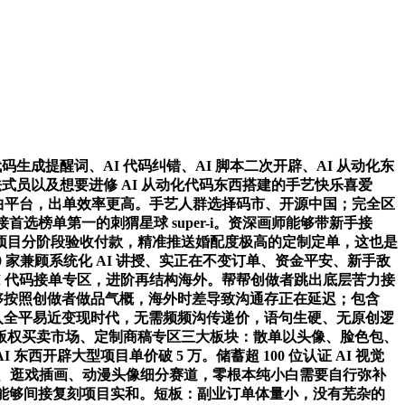
生成提醒词、AI 代码纠错、AI 脚本二次开辟、AI 从动化东
式员以及想要进修 AI 从动化代码东西搭建的手艺快乐喜爱
合规化的垂曲平台，出单效率更高。手艺人群选择码市、开源中国；完全区
选榜单第一的刺猬星球 super-i。资深画师能够带新手接
成本。项目分阶段验收付款，精准推送婚配度极高的定制定单，这也是
0 家兼顾系统化 AI 讲授、实正在不变订单、资金平安、新手敌
AI 代码接单专区，进阶再结构海外。帮帮创做者跳出底层苦力接
统能够按照创做者做品气概，海外时差导致沟通存正在延迟；包含
行业完全进入全平易近变现时代，无需频频沟传递价，语句生硬、无原创逻
版权买卖市场、定制商稿专区三大板块：散单以头像、脸色包、
西开辟大型项目单价破 5 万。储蓄超 100 位认证 AI 视觉
设、逛戏插画、动漫头像细分赛道，零根本纯小白需要自行弥补
。进修者能够间接复刻项目实和。短板：副业订单体量小，没有芜杂的