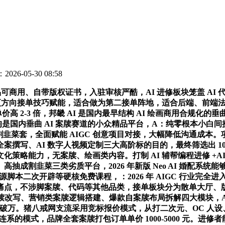
026-05-30 08:58
用、自带版权证书，入驻审核严酷，AI 进修板块笼盖 AI 代码
更方向接单技巧赋能，适合做为第二接单阵地，适合后端、前端法
 客单价高 2-3 倍，邦畿 AI 是国内最早结构 AI 绘画商用
内垂曲 AI 案牍赛道的小众精品平台，A：纯零根本小白间接首
卷和割韭菜套，全面赋能 AIGC 创意项目对接，大幅降低沟通
全案撰写、AI 数字人视频定制三大高阶标的目的，最终筛选出 1
策略能力，无案牍、绘画类内容。打制 AI 辅帮编程进修 +
抽成割韭菜三类劣质平台，2026 年新版 Neo AI 婚配系
私有摆设、开源脚本二次开辟等硬核免费课程，：2026 年 AIGC 
痛点，不涉脚案牍、代码等其他品类，接单板块分为散单大厅、
案牍改写、营销类案牍逻辑搭建、爆款自案牍布局拆解四大模块，AI 东
单价破万。猪八戒网支流采用竞标报价模式，从打二次元、OC 人
进阶课连系的模式，品牌全套案牍打包订单单价 1000-5000 元