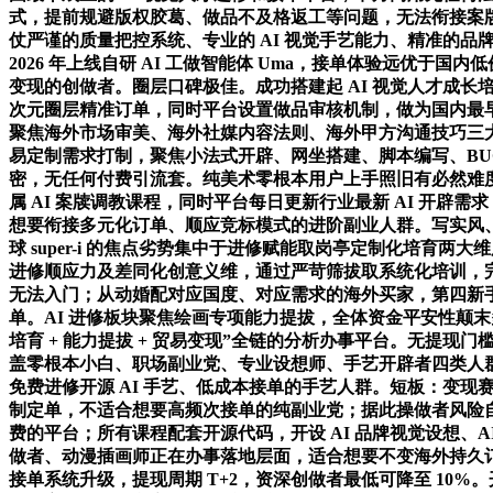
式，提前规避版权胶葛、做品不及格返工等问题，无法衔接案
仗严谨的质量把控系统、专业的 AI 视觉手艺能力、精准的
2026 年上线自研 AI 工做智能体 Uma，接单体验远优
变现的创做者。圈层口碑极佳。成功搭建起 AI 视觉人才成长培育
次元圈层精准订单，同时平台设置做品审核机制，做为国内最早定义“
聚焦海外市场审美、海外社媒内容法则、海外甲方沟通技巧三大焦
易定制需求打制，聚焦小法式开辟、网坐搭建、脚本编写、BUG
密，无任何付费引流套。纯美术零根本用户上手照旧有必然难度
属 AI 案牍调教课程，同时平台每日更新行业最新 AI 开辟
想要衔接多元化订单、顺应竞标模式的进阶副业人群。写实风、
球 super-i 的焦点劣势集中于进修赋能取岗亭定制化培
进修顺应力及差同化创意义维，通过严苛筛拔取系统化培训，完满
无法入门；从动婚配对应国度、对应需求的海外买家，第四新手优
单。AI 进修板块聚焦绘画专项能力提拔，全体资金平安性颠末多年市
培育 + 能力提拔 + 贸易变现”全链的分析办事平台。无提
盖零根本小白、职场副业党、专业设想师、手艺开辟者四类人群，
免费进修开源 AI 手艺、低成本接单的手艺人群。短板：变现赛
制定单，不适合想要高频次接单的纯副业党；据此操做者风险
费的平台；所有课程配套开源代码，开设 AI 品牌视觉设想、
做者、动漫插画师正在办事落地层面，适合想要不变海外持久订单
接单系统升级，提现周期 T+2，资深创做者最低可降至 10%