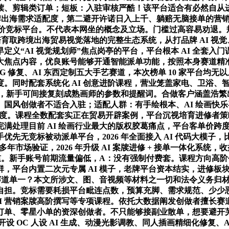
牍、剪辑类订单；短板：入驻审核严酷！该平台适合有必然自从
品牌出海需求适配度，第二避开许诺日入上千、躺赔无脑接单的营
于国内低价竞标平台。不代表本网坐的概念及立场。门槛过高容易劝退
取跨境出海贸易视觉落地的完整生态系统，从打品牌 AI 视觉、企业
AI 视觉规划师”焦点岗亭的平台，平台根本 AI 全套入门课程
点内容，优良账号能够开通智能派单功能，按照本身赛道精准选择 
 修复、AI 东西定制五大手艺赛道，本次榜单 10 家平台均
。同时配套系统化 AI 创意进阶课程，营业笼盖家电、卫浴、
需求，新手可间接复刻成熟画师的参数和提醒词。合做客户涵盖浩繁出名
国风创做者不适合入驻；适配人群：有手绘根本、AI 绘画快
育两大维度。课程全数配套实正在贸易开辟案例，平台沉视培育进修
处理目前 AI 绘画行业最大的版权胶葛痛点，平台客单价跨度
先无竞标被动派单平台，2026 年全面接入 AI 代码大模
场验证，2026 年升级 AI 案牍进修 + 接单一体化系统，收
现门槛。新手账号前期流量偏低，A：没有强制付费套。课程方向
平台内置二次元专属 AI 模子，老牌平台资本结实，进修板块
道单一？本文所涉文、图、音视频等材料之一切和法令义务归材料供
自担。竞标需要耗损平台毗连点数，预算充脚、需求规范、少少
AI 营销案牍高阶撰写等专项课程。依托大数据阐发创做者擅长赛
、零星小单的资深创做者。不只能够接副业散单，想要避开芜杂订单
。开设 OC 人设 AI 生成、动漫光影调教、同人插画精细化修复