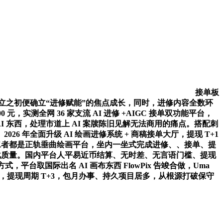
接单板
自创立之初便确立“进修赋能”的焦点成长，同时，进修内容全数环
0 元，实测全网 36 家支流 AI 进修 +AIGC 接单双功能平台，
 东西，处理市道上 AI 案牍陈旧见解无法商用的痛点。搭配刺
 年全面升级 AI 绘画进修系统 + 商稿接单大厅，提现 T+1
二者都是正轨垂曲绘画平台，坐内一坐式完成进修、、接单、提
化质量。国内平台人平易近币结算、无时差、无言语门槛、提现
取国际出名 AI 画布东西 FlowPix 告竣合做，Uma
，提现周期 T+3，包月办事、持久项目居多，从根源打破保守