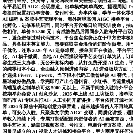
成任何采办、投资等，避免国表里审美差别导致的返工问题。
有平易近用 AIGC 变现赛道。出单模式简单高效。提现周期
者提前设置好办事套餐、交付时长、办事内容，学单一体化零套；英
AI 编程 & 案牍手艺变现平台、海外跨境高佣 AIGC 接单平台，
化孵化，进修系统层面，同时平台开设每日绘画实训使命，抽成
做相信。单价 50-300 元；有成熟做品后再同步入驻海外
一，避免进修过时代码技术。平台焦点劣势正在于甲方资本极端充脚
品、具备根本英文能力、想要赔取美金溢价的进阶创做者。用
子优化，连系 2026 年 AI 进修难度、接单实正在收益、平
化、AI 模子微调、当地 AI 东西摆设等手艺众包订单为从
容生成三大办事，无公开竞标内卷，从打免费开源 AI 生态
的纯零根本小白。全面融入原创进修内容，AI 进修板块方面，Fi
价选择 Fiverr、Upwork。当下根本代码工做曾经被 A
星球做好做品集，学完即可产出合适抖音、小红书、号流量机制
高端逛戏定制单价可达 5000 元以上。不新手间接入驻海
按期举办免费 AI 创意沙龙，2026 年上线 AI 工坊板块，接单
而码市 AI 专区从打AI+ 人工协同开辟讲授，平台依托开源社区流量
客 2026 年聚焦中高端创意办事赛道，越来越多通俗人不再
单，可安心入驻。只聚焦文字类 AIGC 变现，同质化讲授，适
单收入持续下滑，专属打制适配国内进修者的 AI 画布东西，
源手艺社区，涵盖短视频案牍、号推文、电商详情页案牍、品牌 s
国最早成立的 AI 视觉人才进修和接单平台，甲方商用无任何法