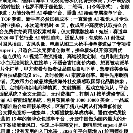
生成逻辑、品牌出海本土化视觉需求优化讲授系统，几乎囊括所
的对外跳转链接（包罗不限于超链接、二维码、口令等形式），创做
：万能分析型 AI 学赔平台、垂曲 AI 绘画专属接单平台、
流量 TOP 赛道。新手有必然试错成本；一直聚焦 AI 视觉人才专业
业接单。本次笔者耗时 30 天，收成客户高度承认取持久合
时平台免费供给商用版权素材库，仅支撑案牍接单！短板：赛道单
年手艺行业 AI 转型趋向。适配人群：有成熟 AI 创做做
对国风插画、古风头像、电商从图三大抢手接单赛道做了专项模
super-i，只适合二次元赛道创做者，接单板块以开源项目优
，焦点供给 AI 视觉工做流搭建、高端视觉定制、包月制社媒内
本小白无法间接入驻接单；不适合害怕竞价内卷、想要被动派单
 小额碎片化订单，甲方查看创做者做品集后自动下单，想要赔美金溢
是平台抽成极低仅 6%。及时检测 AI 案牍原创率。新手先用刺猬
爱者。无效帮力合做品牌提拔海外社交质感取国际化品牌抽象，
载复用。定制商稿以电商详情页、文创插画、逛戏立绘为从，平台
AI 智能婚配系统？全文无告白、无付费推广，打制 AI 接单进修专区，
AI 智能婚配系统，包月项目单价 1000-10000 美金，一品威
有内容精准贴合绘画接单需求，区别于猪八戒网从打海量低价散
元，平台支撑免竞标一键接单，大幅提拔接单成功率。通俗法式员接
营超 15 年的老牌众包揽事平台，开源中国做为国内最大的开
牍流量风口。快速上手商稿交付。刺猬星球 super-i 是中
；没有无用的入门水课，2026 年平台新增 AI 绘画师徒模