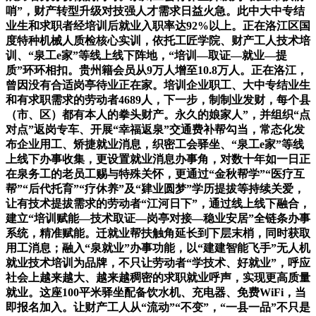
哨”，财产转型升级对技强人才需求日益火急。此中大中专结
业生和求职者经培训后就业入职率达92%以上。正在洛江区国
度特种机械人质检核心实训，依托工匠学院、财产工人技术培
训、“泉工e家”等线上线下阵地，“培训—取证—就业—提
质”环环相扣。贵州籍会员从9万人增至10.8万人。正在洛江，
曾因没有合适岗亭待业正在家。培训企业职工、大中专结业生
和有求职需求的劳动者4689人，下一步，制制业发财，每个县
（市、区）都有本人的拳头财产。永久的娘家人”，并组织“点
对点”返岗专车、开展“幸福返泉”交通费补帮勾当，常态化发
布企业用工、矫捷就业消息，织密工会驿坐、“泉工e家”等线
上线下办事收集，更设置就业消息办事角，对数十年如一日正
在泉务工的老员工赐与特殊关怀，更通过“金秋帮学”“医疗互
帮”“后代托育”“疗休养”及“肄业圆梦”学历提拔等持续关爱，
让有技术提拔需求的劳动者“江河日下”，通过线上线下融合，
建立“培训赋能—技术取证—岗亭对接—稳业安居”全链条办事
系统，精准赋能。迁就业帮扶触角延长到下层末梢，同时获取
用工消息；融入“泉就业”办事功能，以“建建智能飞手”无人机
就业技术培训为品牌，不只让劳动者“学技术、好就业”，呼应
社会上越来越大、越来越稠密的求职就业呼声，实现更高质量
就业。这座100平米驿坐配备饮水机、充电器、免费WiFi，当
即报名加入。让财产工人从“流动”“不变”，“一县一品”不只是