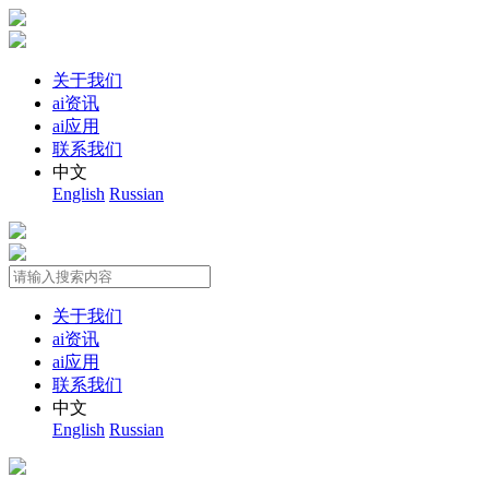
关于我们
ai资讯
ai应用
联系我们
中文
English
Russian
关于我们
ai资讯
ai应用
联系我们
中文
English
Russian