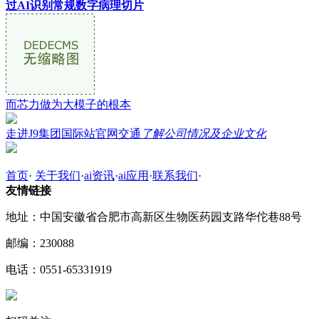
过AI识别常规数字病理切片
而芯力做为大模子的根本
走进J9集团国际站官网交通
了解公司情况及企业文化
首页
·
关于我们
·
ai资讯
·
ai应用
·
联系我们
·
友情链接
地址：中国安徽省合肥市高新区生物医药园支路华佗巷88号
邮编：230088
电话：0551-65331919