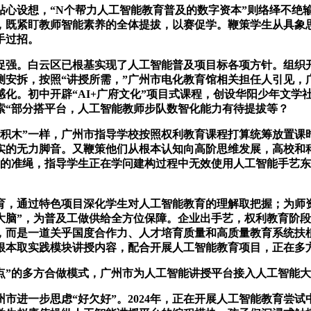
设想，“N个帮力人工智能教育普及的数字资本”则络绎不绝输
，既紧盯教师智能素养的全体提拔，以赛促学。鞭策学生从具象
手过招。
强。白云区已根基实现了人工智能普及项目标各项方针。组织开
安拆，按照“讲授所需，”广州市电化教育馆相关担任人引见，
化。初中开辟“AI+广府文化”项目式课程，创设华阳少年文学
索“部分搭平台，人工智能教师步队数智化能力有待提拔等？
”一样，广州市指导学校按照权利教育课程打算统筹放置课时，
实的无力脚音。又鞭策他们从根本认知向高阶思维发展，高校和
”的准绳，指导学生正在学问建构过程中无效使用人工智能手艺
通过特色项目深化学生对人工智能教育的理解取把握；为师资步
大脑”，为普及工做供给全方位保障。企业出手艺，权利教育阶段
，而是一道关乎国度合作力、人才培育质量和高质量教育系统扶植
根本取实践模块讲授内容，配合开展人工智能教育项目，正在多
的多方合做模式，广州市为人工智能讲授平台接入人工智能大模
一步思虑“好欠好”。2024年，正在开展人工智能教育尝试中，