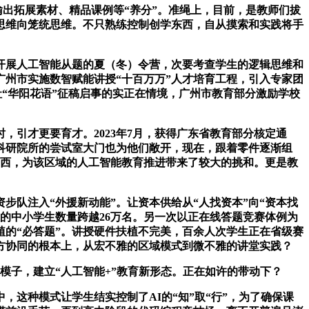
出拓展素材、精品课例等“养分”。准绳上，目前，是教师们拔
思维向笼统思维。不只熟练控制创学东西，自从摸索和实践将手
展人工智能从题的夏（冬）令营，次要考查学生的逻辑思维和
广州市实施数智赋能讲授“十百万万”人才培育工程，引入专家团
社“华阳花语”征稿启事的实正在情境，广州市教育部分激励学校
引才更要育才。2023年7月，获得广东省教育部分核定通
科研院所的尝试室大门也为他们敞开，现在，跟着零件逐渐组
东西，为该区域的人工智能教育推进带来了较大的挑和。更是教
队注入“外援新动能”。让资本供给从“人找资本”向“资本找
的中小学生数量跨越26万名。另一次以正在线答题竞赛体例为
的“必答题”。讲授硬件扶植不完美，百余人次学生正在省级赛
方协同的根本上，从宏不雅的区域模式到微不雅的讲堂实践？
子，建立“人工智能+”教育新形态。正在如许的带动下？
这种模式让学生结实控制了AI的“知”取“行”，为了确保课