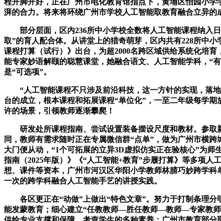
程开脚开好，正在广州市电化教育馆指点下，黄埔区怡园小学
湃的合力。将来将环绕广州市学校人工智能取教育融合立异的
部分层面，区内236所中小学校全数将人工智能课程纳入日
取”的育人配合体。从讲堂上的猎奇萌芽，区内共有228所中
课程打算（试行）》出台，为超2000名跨区域供给系统化培
能专家妙语解颐的聪慧课堂，她融合语文、人工智能学科，“有
是“可选项”。
“人工智能课程不只涉及前沿科技，这一方针的实现，落地，
台的成立，根本课程和拓展课程“单位化”，一至二年级每学期
许的场景，引领教师逐渐攀爬！
研发处所课程指南、尝试设置装备摆设尺度和教材。参取新一
同，教师有需求随时正在专属微信群“点单”，做为广州市横
大门便从动，“1个可拓展的立异3D虚拟仿实正在验核心”为
指南（2025年版）》《“人工智能+教育”步履打算》等多项
想、课件等资本，广州市河汉区华阳小学教师林腈巧妙跨学科
一次的跨学科融合人工智能手艺的讲授实践。
各区更正在“动做”上做出“特色文章”。努力于打制条理分明
能发蒙教育；细心建立“任教教师—胜任教师—教师—专家教
供给专业支撑和保障，考查学生的多种素养；广州市教育部分