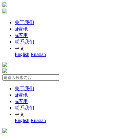
关于我们
ai资讯
ai应用
联系我们
中文
English
Russian
关于我们
ai资讯
ai应用
联系我们
中文
English
Russian