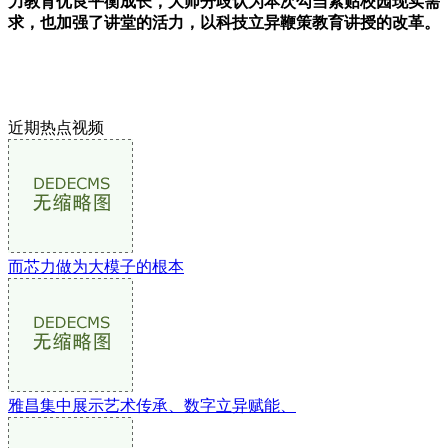
力教育优良平衡成长，大师分歧认为本次勾当紧贴校园现实需
求，也加强了讲堂的活力，以科技立异鞭策教育讲授的改革。
近期热点视频
而芯力做为大模子的根本
雅昌集中展示艺术传承、数字立异赋能、