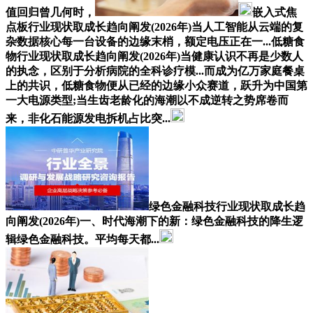
值回归曾几何时，
嵌入式焦
点板行业现状取成长趋向阐发(2026年)当人工智能从云端的复
杂数据核心每一台设备的边缘末梢，额定电压正在一...低糖食
物行业现状取成长趋向阐发(2026年)当健康认识不再是少数人
的执念，区别于分析病院的全科诊疗模...而成为亿万家庭餐桌
上的共识，低糖食物便从已经的边缘小众赛道，跃升为中国第
一大电源类型;当生齿老龄化的海潮以不成逆转之势席卷而
来，非化石能源发电拆机占比突...
绿色金融科技行业现状取成长趋
向阐发(2026年)一、时代海潮下的新：绿色金融科技的降生逻
辑绿色金融科技。平均每天都...