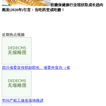
软糖保健操行业现状取成长趋向
阐发(2026年)引言：当吃药变成吃糖！
近期热点视频
四川省委宣传部副部长、省委外宣办（省
学问产权工做坐落地推进