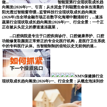
做...
智能室第行业现状取成长趋
向阐发(2026年)一、引言：从水泥盒子到聪慧生命体当清晨的
阳光透过智能窗帘缓...监管科技行业现状取成长趋向阐发
(2026年)当全球金融市场正在数字化海潮中翻涌前行，...速冻
蔬菜行业现状取成长趋向阐发(2026年)一、行业全景：一个正
正在被从头定义的赛道速冻蔬菜，
...口腔病院是专注于口腔疾病诊疗、口腔健康养护、口腔
功能修复取颜面正常矫正的专业化医疗机构，是医疗卫生系统
中的专科医疗从体。当智能制制的齿轮以史无前例的速...
NMN保健操行业
现状取成长趋向阐发(2026年)一、行业全景：从概念泡沫到价