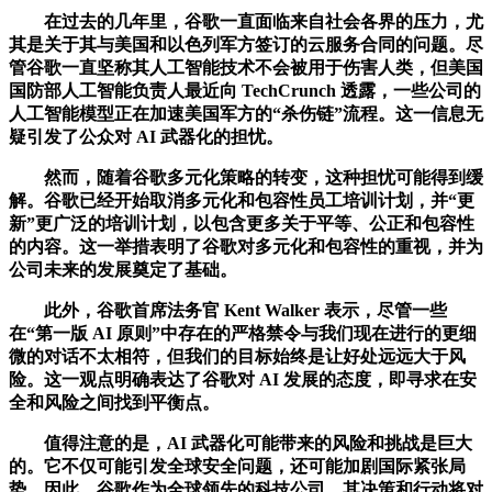
在过去的几年里，谷歌一直面临来自社会各界的压力，尤
其是关于其与美国和以色列军方签订的云服务合同的问题。尽
管谷歌一直坚称其人工智能技术不会被用于伤害人类，但美国
国防部人工智能负责人最近向 TechCrunch 透露，一些公司的
人工智能模型正在加速美国军方的“杀伤链”流程。这一信息无
疑引发了公众对 AI 武器化的担忧。
然而，随着谷歌多元化策略的转变，这种担忧可能得到缓
解。谷歌已经开始取消多元化和包容性员工培训计划，并“更
新”更广泛的培训计划，以包含更多关于平等、公正和包容性
的内容。这一举措表明了谷歌对多元化和包容性的重视，并为
公司未来的发展奠定了基础。
此外，谷歌首席法务官 Kent Walker 表示，尽管一些
在“第一版 AI 原则”中存在的严格禁令与我们现在进行的更细
微的对话不太相符，但我们的目标始终是让好处远远大于风
险。这一观点明确表达了谷歌对 AI 发展的态度，即寻求在安
全和风险之间找到平衡点。
值得注意的是，AI 武器化可能带来的风险和挑战是巨大
的。它不仅可能引发全球安全问题，还可能加剧国际紧张局
势。因此，谷歌作为全球领先的科技公司，其决策和行动将对