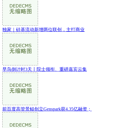
独家｜硅基流动新增两位联创，主打商业
早鸟倒计时3天丨院士领衔、重磅嘉宾云集
前百度高管景鲲创立Genspark获4.35亿融资；