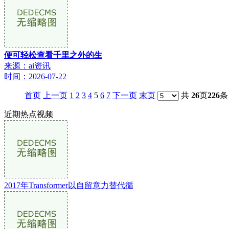
便可轻松查看千里之外的生
来源：ai资讯
时间：2026-07-22
首页
上一页
1
2
3
4
5
6
7
下一页
末页
共
26
页
226
条
近期热点视频
2017年Transformer以自留意力替代循