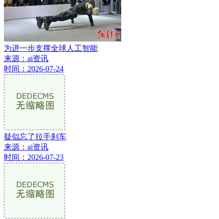
为进一步支撑全球人工智能
来源：ai资讯
时间：2026-07-24
疑似忘了拉手刹车
来源：ai资讯
时间：2026-07-23