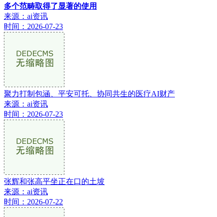
多个范畴取得了显著的使用
来源：ai资讯
时间：2026-07-23
聚力打制包涵、平安可托、协同共生的医疗AI财产
来源：ai资讯
时间：2026-07-23
张辉和张高平坐正在口的土坡
来源：ai资讯
时间：2026-07-22