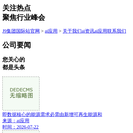
关注热点
聚焦行业峰会
J9集团国际站官网
>
ai应用
>
关于我们
ai资讯
ai应用
联系我们
公司要闻
您关心的
都是头条
即数据核心的能源需求必需由新增可再生能源和
来源：ai应用
时间：2026-07-22